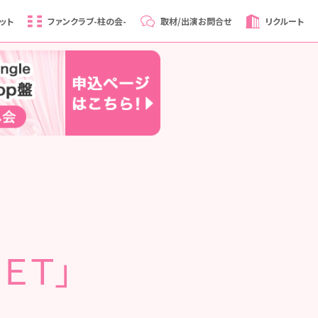
ット
ファンクラブ
-柱の会-
取材/出演
お問合せ
リクルート
ＳＥＴ」