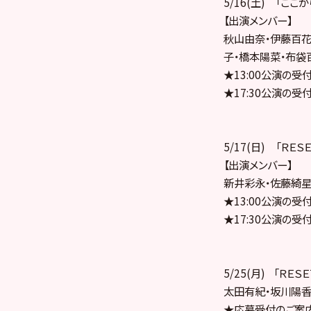
5/16(土) 「ここ
【出演メンバー】
秋山由奈・伊藤百花
子・橋本陽菜・布袋
★13:00公演の受
★17:30公演の受
5/17(日) 「ＲＥＳ
【出演メンバー】
新井彩永・佐藤綺星
★13:00公演の受
★17:30公演の受
5/25(月) 「ＲＥＳ
太田有紀・坂川陽香
★応募受付のご案内