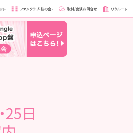
ット
ファンクラブ
-柱の会-
取材/出演
お問合せ
リクルート
・25日
案内