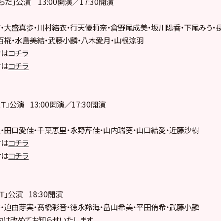
からだ」公演 13:00開演／17:30開演
・大盛真歩・川村結衣・行天優莉奈・倉野尾成美・坂川陽香・下尾みう・
百椛・水島美結・武藤小麟・八木愛月・山根涼羽
付は
コチラ
付は
コチラ
ＥＴ」公演 13:00開演／17:30開演
・田口愛佳・千葉恵里・永野芹佳・山内瑞葵・山口結愛・近藤沙樹
付は
コチラ
付は
コチラ
ＥＴ」公演 18:30開演
・迫由芽実・髙橋彩音・徳永羚海・畠山希美・平田侑希・武藤小麟
は改めてお知らせいたします。