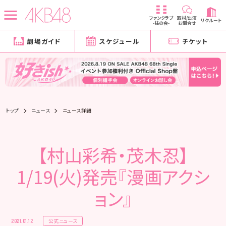
ファンクラブ
取材/出演
リクルート
-柱の会-
お問合せ
劇場ガイド
スケジュール
チケット
トップ
ニュース
ニュース詳細
【村山彩希・茂木忍】
1/19(火)発売『漫画アクシ
ョン』
公式ニュース
2021.01.12