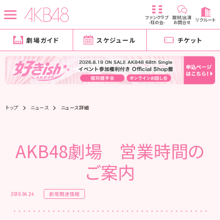
ファンクラブ
取材/出演
リクルート
-柱の会-
お問合せ
劇場ガイド
スケジュール
チケット
トップ
ニュース
ニュース詳細
AKB48劇場 営業時間の
ご案内
劇場関連情報
2016.04.24