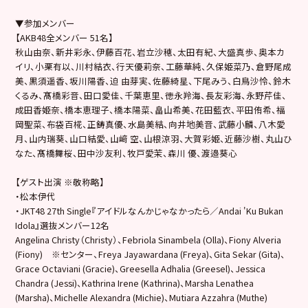
▼参加メンバー
【AKB48全メンバー 51名】
秋山由奈、新井彩永、伊藤百花、岩立沙穂、太田有紀、大盛真歩、奥本カ
イリ、小栗有以、川村結衣、行天優莉奈、工藤華純、久保姫菜乃、倉野尾成
美、黒須遥香、坂川陽香、迫 由芽実、佐藤綺星、下尾みう、白鳥沙怜、鈴木
くるみ、髙橋彩音、田口愛佳、千葉恵里、徳永羚海、長友彩海、永野芹佳、
成田香姫奈、橋本恵理子、橋本陽菜、畠山希美、花田藍衣、平田侑希、福
岡聖菜、布袋百椛、正鋳真優、水島美結、向井地美音、武藤小麟、八木愛
月、山内瑞葵、山口結愛、山﨑 空、山根涼羽、大賀彩姫、近藤沙樹、丸山ひ
なた、髙橋舞桜、田中沙友利、牧戸愛茉、森川 優、渡邉葵心
【ゲスト出演 ※敬称略】
・松本伊代
・JKT48 27th Single『アイドルなんかじゃなかったら／Andai 'Ku Bukan
Idola』選抜メンバー12名
Angelina Christy（Christy）、Febriola Sinambela (Olla)、Fiony Alveria
(Fiony) ※センター、Freya Jayawardana (Freya)、Gita Sekar (Gita)、
Grace Octaviani (Gracie)、Greesella Adhalia (Greesel)、Jessica
Chandra (Jessi)、Kathrina Irene (Kathrina)、Marsha Lenathea
(Marsha)、Michelle Alexandra (Michie)、Mutiara Azzahra (Muthe)