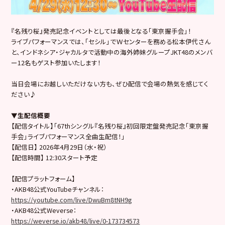
『名残り桜』発売記念イベントとしては最後となる「東京握手会」！
ライブパフォーマンスでは、「セシル」でＷセンターを務める松本伊代さん
と、インドネシア・ジャカルタで活動中の海外姉妹グループJKT48のメンバ
ー12名もゲスト参加いたします！
当日会場にお越しいただけない方も、ぜひ配信で会場の熱気を感じてく
ださい♪
▼生配信概要
【配信タイトル】「67thシングル『名残り桜』初回限定盤発売記念「東京握
手会」ライブパフォーマンス全曲生配信！」
【配信日】 2026年4月29日（水・祝）
【配信時間】 12:30スタート予定
【配信プラットフォーム】
・AKB48公式YouTubeチャンネル：
https://youtube.com/live/DwuBm8tNH9g
・AKB48公式Weverse：
https://weverse.io/akb48/live/0-173734573