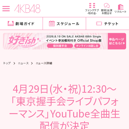
ファンクラブ
取材/出演
リクルート
-柱の会-
お問合せ
劇場ガイド
スケジュール
チケット
トップ
ニュース
ニュース詳細
4月29日(水・祝)12:30〜
「東京握手会ライブパフォ
ーマンス」YouTube全曲生
配信が決定