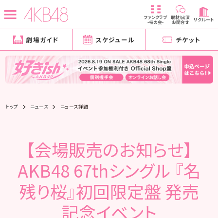
ファンクラブ
取材/出演
リクルート
-柱の会-
お問合せ
劇場ガイド
スケジュール
チケット
トップ
ニュース
ニュース詳細
【会場販売のお知らせ】
AKB48 67thシングル 『名
残り桜』初回限定盤 発売
記念イベント