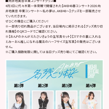
■向井地美音卒業コンサートグッズ■
4月3日に代々木第一体育館で開催された【AKB48春コンサート2026 向
井地美音 卒業コンサート～私の夢は、AKB48～】グッズを一部販売させ
ていただきます。
ぜひこの機会にご購入ください！
※一部売り切れ商品がございます、当日場内に掲示される【グッズ売り切
れ情報】のQRコードでご確認ください。
※【おんPのかんがえたさいきょうの生写真セット】【スマホの裏に入れる
とみーおん推しになれる魔法のハーフサイズ生写真】の販売はございま
せん。
※ご購入個数制限に関しては当日グッズ売り場にてご確認ください。