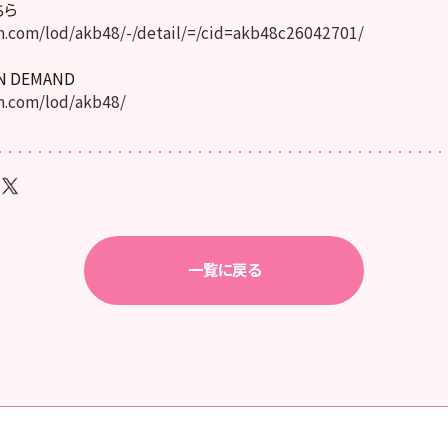
ちら
.com/lod/akb48/-/detail/=/cid=akb48c26042701/
ON DEMAND
.com/lod/akb48/
一覧に戻る