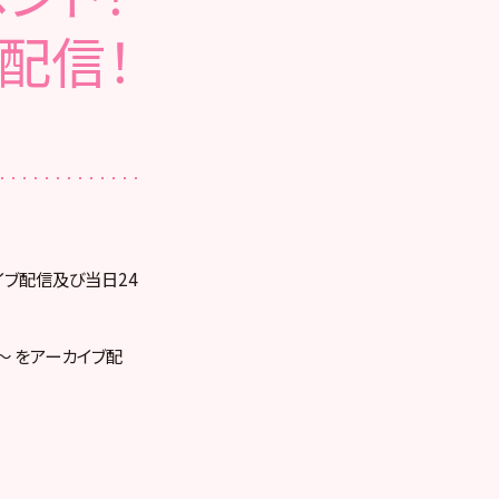
 を配信！
ライブ配信及び当日24
st～ をアーカイブ配