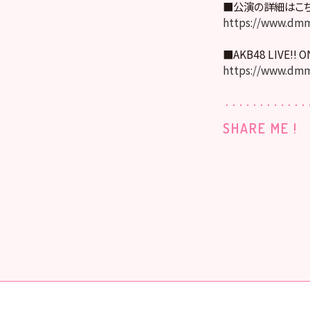
■公演の詳細はこ
https://www.dmm
■AKB48 LIVE!! 
https://www.dmm
SHARE ME !