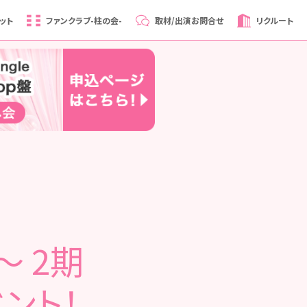
ット
ファンクラブ
-柱の会-
取材/出演
お問合せ
リクルート
～ 2期
ント！