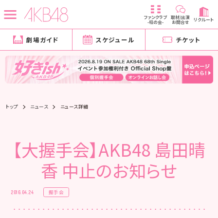
ファンクラブ
取材/出演
リクルート
-柱の会-
お問合せ
劇場ガイド
スケジュール
チケット
トップ
ニュース
ニュース詳細
【大握手会】AKB48 島田晴
香 中止のお知らせ
握手会
2016.04.24