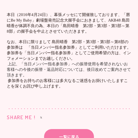
本日（2016年4月24日）、幕張メッセにて開催致しております、「唇
にBe My Baby」劇場盤発売記念大握手会におきまして、AKB48 島田
晴香が体調不良の為、本日の「島田晴香 第2部・第3部・第5部～第
8部」の握手会を中止とさせていただきます。
なお、本日に限りまして 島田晴香 第2部・第3部・第5部～第8部の
参加券は 「当日メンバー指名参加券」としてご利用いただけます。
参加券を「当日メンバー指名参加券」としてご使用希望の方は、イン
フォメーションまでお越しください。
上記、「当日メンバー指名参加券」への振替使用を希望されないお
客様への今後の振替・返品対応については、後日改めてご案内させて
頂きます。
参加券をお持ちのお客様には多大なるご迷惑をお掛けいたしますこ
とを深くお詫び申し上げます。
SHARE ME !
一覧に戻る