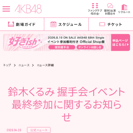
ファンクラブ
取材/出演
リクルート
-柱の会-
お問合せ
劇場ガイド
スケジュール
チケット
トップ
ニュース
ニュース詳細
鈴木くるみ 握手会イベント
最終参加に関するお知ら
せ
公式ニュース
2026.04.26