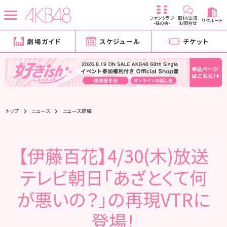
ファンクラブ
取材/出演
リクルート
-柱の会-
お問合せ
劇場ガイド
スケジュール
チケット
トップ
ニュース
ニュース詳細
【伊藤百花】4/30(木)放送
テレビ朝日「あざとくて何
が悪いの？」の再現VTRに
登場！