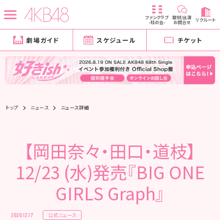
ファンクラブ
取材/出演
リクルート
-柱の会-
お問合せ
劇場ガイド
スケジュール
チケット
トップ
ニュース
ニュース詳細
【岡田奈々・田口・道枝】
12/23 (水)発売『BIG ONE
GIRLS Graph』
公式ニュース
2020.12.17