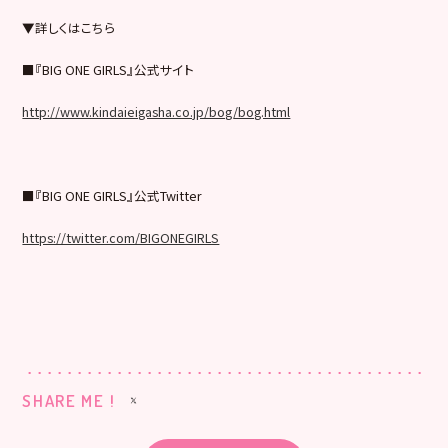
▼詳しくはこちら
■『BIG ONE GIRLS』公式サイト
http://www.kindaieigasha.co.jp/bog/bog.html
■『BIG ONE GIRLS』公式Twitter
https://twitter.com/BIGONEGIRLS
SHARE ME !