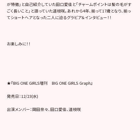
が特徴」と自己紹介していた田口愛佳と「チャームポ
イントは髪の毛がす
ごく長いこと」と語っていた道枝咲。
あれから4年、揃って17歳となり、揃っ
てショートヘアとなった
二人に迫るグラビア＆インタビュー！！
お楽しみに！！
★『BIG ONE GIRLS増刊 BIG ONE GIRLS Graph』
発売日：12/23(水)
出演メンバー：岡田奈々、田口愛佳、道枝咲