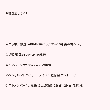
お聴き逃しなく！！
★ニッポン放送「AKB48 2029ラジオ～10年後の君へ～」
毎週日曜日24:00〜24:30放送
メインパーソナリティ：向井地美音
スペシャルアドバイザー：メイプル超合金 カズレーザー
ゲストメンバー：馬嘉伶（11/15(日)、22(日)、29(
日)放送分）