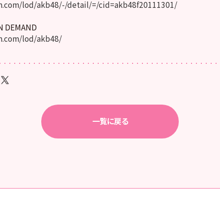
.com/lod/akb48/-/detail/=/cid=akb48f20111301/
ON DEMAND
.com/lod/akb48/
一覧に戻る