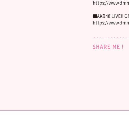
https://www.dmm
■AKB48 LIVE!! 
https://www.dmm
SHARE ME !