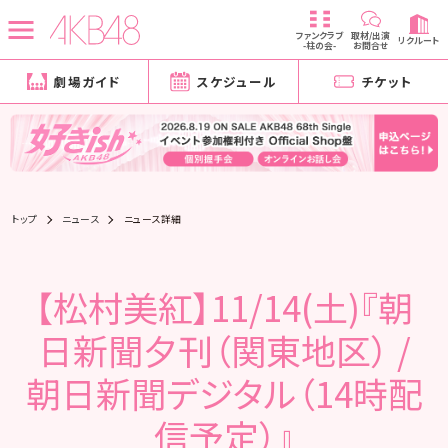
ファンクラブ
取材/出演
リクルート
-柱の会-
お問合せ
劇場ガイド
スケジュール
チケット
トップ
ニュース
ニュース詳細
【松村美紅】11/14(土)『朝
日新聞夕刊（関東地区） /
朝日新聞デジタル（14時配
信予定）』