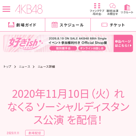
ファンクラブ
取材/出演
リクルート
-柱の会-
お問合せ
劇場ガイド
スケジュール
チケット
トップ
ニュース
ニュース詳細
2020年11月10日（火） れ
なくる ソーシャルディスタン
ス公演 を配信！
劇場配信
2020.11.11