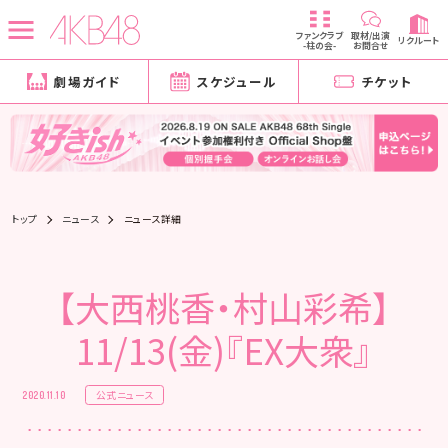
ファンクラブ
取材/出演
リクルート
-柱の会-
お問合せ
劇場ガイド
スケジュール
チケット
トップ
ニュース
ニュース詳細
【大西桃香・村山彩希】
11/13(金)『EX大衆』
公式ニュース
2020.11.10