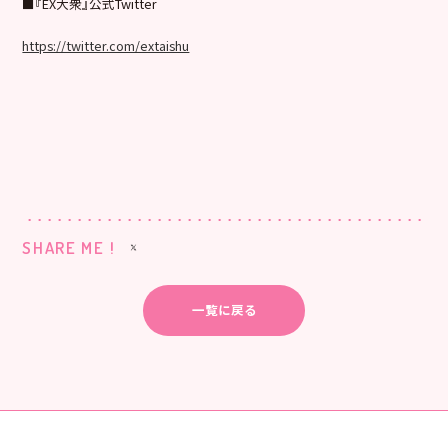
■『EX大衆』公式Twitter
https://twitter.com/extaishu
SHARE ME !
一覧に戻る