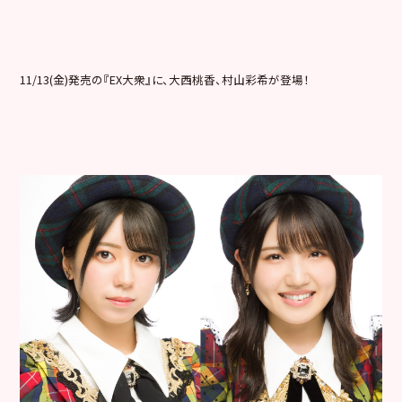
11/13(金)発売の『EX大衆』に、大西桃香、村山彩希が登
場！