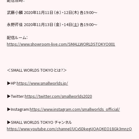
配信日時：
武藤小麟 2020年11月11日（水）・12日(木) 各19:00～
永野芹佳 2020年11月13日（金）・14日(土) 各19:00～
配信ルーム：
https://www.showroom-live.com/SMALLWORLDSTOKYO001
＜SMALL WORLDS TOKYOとは?＞
▶︎HP:
https://www.smallworlds.jp/
▶︎Twitter:
https://twitter.com/smallworlds2020
▶︎Instagram:
https://www.instagram.com/smallworlds_official/
▶︎SMALL WORLDS TOKYO チャンネル
https://www.youtube.com/channel/UCx5DkegUOAQKEO18Gk3mnzQ