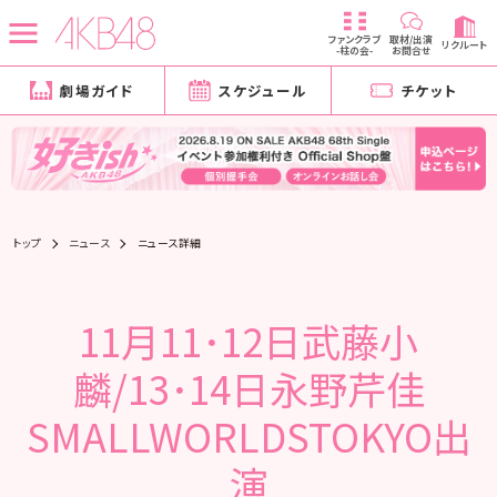
ファンクラブ
取材/出演
リクルート
-柱の会-
お問合せ
劇場ガイド
スケジュール
チケット
トップ
ニュース
ニュース詳細
11月11･12日武藤小
麟/13･14日永野芹佳
SMALLWORLDSTOKYO出
演