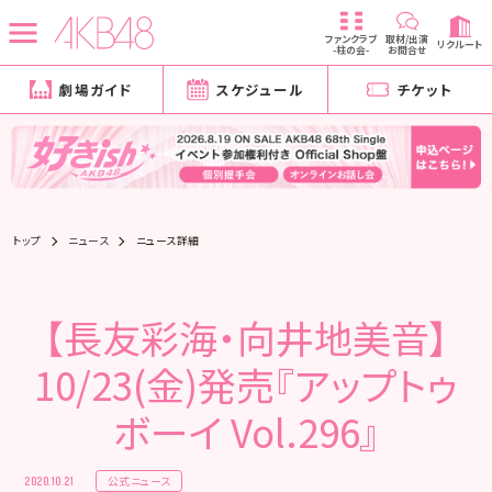
ファンクラブ
取材/出演
リクルート
-柱の会-
お問合せ
劇場ガイド
スケジュール
チケット
トップ
ニュース
ニュース詳細
【長友彩海・向井地美音】
10/23(金)発売『アップトゥ
ボーイ Vol.296』
公式ニュース
2020.10.21