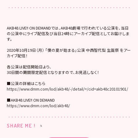
AKB48 LIVE!! ON DEMANDでは、AKB48劇場で行われている公演を、当日
の公演中にライブ配信及び当日24時にアーカイブ配信としてお届けしま
す。
2020年10月19日（月） 「僕の夏が始まる」公演 中西智代梨 生誕祭 をアー
カイブ配信！
各公演は配信開始日より、
30日間の期間限定配信となりますので、お見逃しなく！
■公演の詳細はこちら
https://www.dmm.com/lod/akb48/-/detail/=/cid=akb48c20101901/
■AKB48 LIVE!! ON DEMAND
https://www.dmm.com/lod/akb48/
SHARE ME !