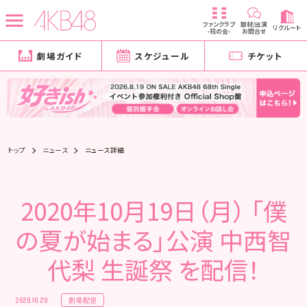
ファンクラブ
取材/出演
リクルート
-柱の会-
お問合せ
劇場ガイド
スケジュール
チケット
トップ
ニュース
ニュース詳細
2020年10月19日（月） 「僕
の夏が始まる」公演 中西智
代梨 生誕祭 を配信！
劇場配信
2020.10.20