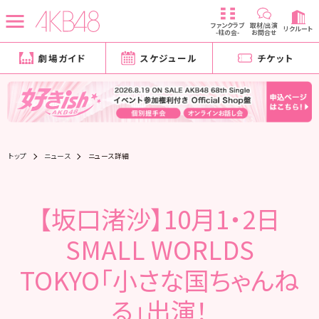
ファンクラブ
取材/出演
リクルート
-柱の会-
お問合せ
劇場ガイド
スケジュール
チケット
トップ
ニュース
ニュース詳細
【坂口渚沙】10月1・2日
SMALL WORLDS
TOKYO「小さな国ちゃんね
る」出演！