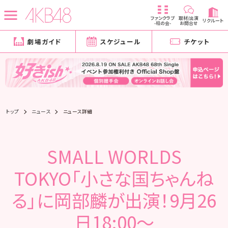
ファンクラブ
取材/出演
リクルート
-柱の会-
お問合せ
劇場ガイド
スケジュール
チケット
トップ
ニュース
ニュース詳細
SMALL WORLDS
TOKYO「小さな国ちゃんね
る」に岡部麟が出演！9月26
日18:00～