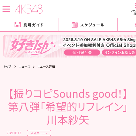
ファ
-
劇場ガイド
スケジュール
トップ
ニュース
ニュース詳細
【振りコピSounds good！】
第八弾「希望的リフレイン」
川本紗矢
公式ニュース
2020.05.18