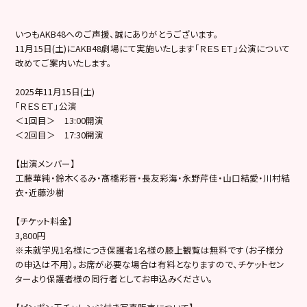
いつもAKB48へのご声援、誠にありがとうございます。
11月15日(土)にAKB48劇場にて実施いたします「ＲＥＳＥＴ」公演について
改めてご案内いたします。
2025年11月15日(土)
「ＲＥＳＥＴ」公演
＜1回目＞ 13:00開演
＜2回目＞ 17:30開演
【出演メンバー】
工藤華純・鈴木くるみ・髙橋彩音・長友彩海・永野芹佳・山口結愛・川村結
衣・近藤沙樹
【チケット料金】
3,800円
※未就学児1名様につき保護者1名様の膝上観覧は無料です（お子様分
の申込は不用）。お席が必要な場合は有料となりますので、チケットセン
ターより保護者様の同行者としてお申込みください。