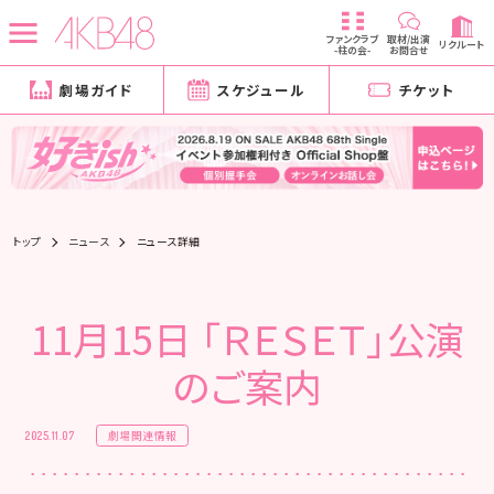
ファンクラブ
取材/出演
リクルート
-柱の会-
お問合せ
劇場ガイド
スケジュール
チケット
トップ
ニュース
ニュース詳細
11月15日 「ＲＥＳＥＴ」公演
のご案内
劇場関連情報
2025.11.07