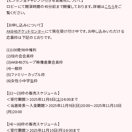
【ピンポン玉チャレンジ付き写真販売について】
ロビーにて開演時間の45分前まで開催しております。詳細は
こちら
をご
覧ください。
【お申し込みについて】
AKB48チケットセンター
にて現在受け付け中です。お申し込みいただける
応募枠は下記のとおりです。
(1)100発98中権利
(2)柱の会会員枠
(3)AKB48グループ映像倉庫会員枠
(4)一般枠
(5)ファミリーカップル枠
(6)女性小中学生枠
【(1)～(3)枠の販売スケジュール】
＜受付期間＞2025年11月8日(土)16:00まで
＜当選発表～入金期間＞2025年11月9日(日)20:00～2025年11月10日
(月)20:00
【(4)〜(6)枠の販売スケジュール】
＜受付期間＞2025年11月10日(月)16:00まで