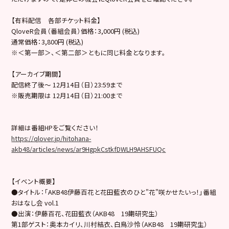
【有料配信 各部チケット料金】
QloveR会員（番組会員）価格：3,000円 (税込)
通常価格：3,800円 (税込)
※＜第一部＞、＜第二部＞ともに同じ料金となります。
【アーカイブ期間】
配信終了後～ 12月14日（日）23:59まで
※販売期限は 12月14日（日）21:00まで
詳細は番組HPをご覧ください！
https://qlover.jp/hitohana-
akb48/articles/news/ar9HgpkCstkfDWLH9AHSFUQc
【イベント概要】
●タイトル：「AKB48伊藤百花と花田藍衣のひと"花"咲かせたいっ！」番組
おはなし会 vol.1
●出演：伊藤百花、花田藍衣（AKB48 19期研究生）
第1部ゲスト：奥本カイリ、川村結衣、白鳥沙怜（AKB48 19期研究生）