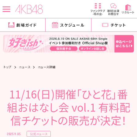
ファンクラブ
取材/出演
リクルート
-柱の会-
お問合せ
劇場ガイド
スケジュール
チケット
トップ
ニュース
ニュース詳細
11/16(日)開催「ひと花」番
組おはなし会 vol.1 有料配
信チケットの販売が決定！
公式ニュース
2025.11.05