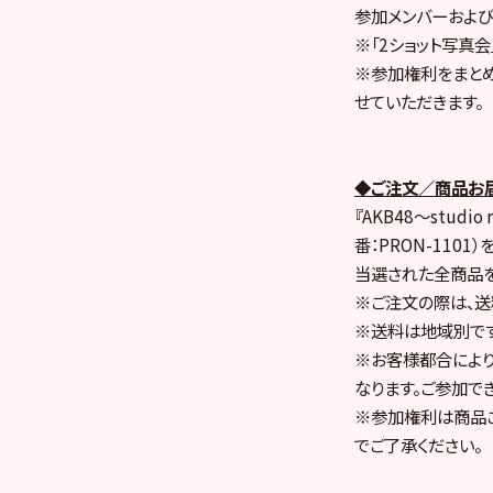
参加メンバーおよび
※「2ショット写真
※参加権利をまと
せていただきます。
◆ご注文／商品お
『AKB48～studi
番：PRON-110
当選された全商品を
※ご注文の際は、送
※送料は地域別です。地
※お客様都合によりお
なります。ご参加で
※参加権利は商品ご
でご了承ください。