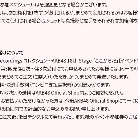
参加スケジュールは急遽変更となる場合がございます。
会」は、参加権利を1枚ずつ使用されるか、まとめて使用されるかはお客様
めてご使用される場合、2ショット写真撮影と握手をそれぞれ参加権利
届けについて
o recordings コレクション～AKB48 18th Stage 「ここからだ」【イ
1）を第3販売 第1次～第3次受付にてお申込みされたお客様には、同一のAK
まとめてご注文（ご購入）いただき、かつ、まとめて発送いたします。
料・決済手数料（コンビニ支払選択時）が別途かかります。
域別の送料はAKB48 Official Shop内よりご確認ください。
支払いいただけなかった方は、今後AKB48 Official Shopにて一
きる範囲内での計画的なお申込みをお願い申し上げます。
注文後、後日デジタルにて発行いたします。紙のイベント参加券のお届