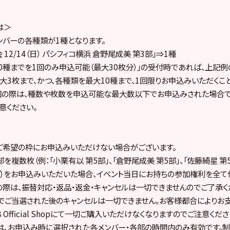
は＞
バーの各種類が1種となります。
 12/14（日） パシフィコ横浜 倉野尾成美 第3部」⇒1種
10種までを1回のみ申込可能（最大30枚分）」の受付時であれば、上記例の
大3枚まで、かつ、各種類を最大10種まで、1回限りお申込みいただくこ
回の際は、種数や枚数を申込可能な最大数以下でお申込みされた場合
意ください。
ご希望の枠にお申込みいただけない場合がございます。
を複数枚（例：「小栗有以 第5部」、「倉野尾成美 第5部」、「佐藤綺星 第
ど）をお申込みいただいた場合、イベント当日にお持ちの参加権利を全
の際は、振替対応・返品・返金・キャンセルは一切できませんのでご了承く
でご当選された後のキャンセルは一切できません。お客様都合によりお
 Official Shopにて一切ご購入いただけなくなりますのでご注意くださ
は、お申込み時に選択された各メンバー・各部の時間内のみ有効です。