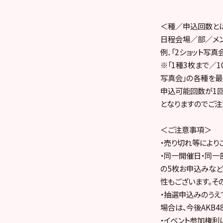
＜種／申込回数と
日程会場／部／メン
例．「2ショット写真会
※「1種3枚まで／
写真会」の各種を最
申込可能回数が1
となりますのでご注
＜ご注意事項＞
・売り切れ等により
・同一開催日・同一部
の5枚お申込みな
性もございます。そ
・抽選申込みのうえ
場合は、今後AKB48
・イベント参加権利