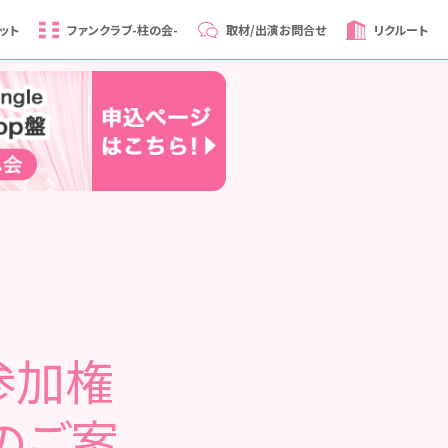
ット
ファンクラブ
-柱の会-
取材/出演
お問合せ
リクルート
参加権
のご案