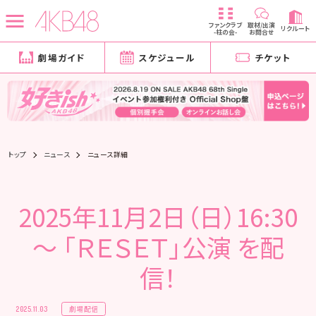
ファンクラブ
取材/出演
リクルート
-柱の会-
お問合せ
劇場ガイド
スケジュール
チケット
トップ
ニュース
ニュース詳細
2025年11月2日（日）16:30
～ 「ＲＥＳＥＴ」公演 を配
信！
劇場配信
2025.11.03