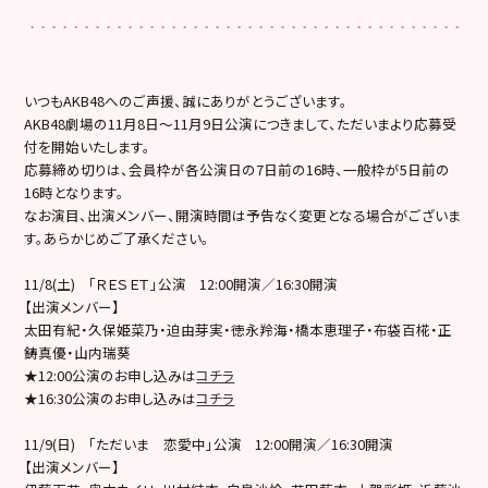
いつもAKB48へのご声援、誠にありがとうございます。
AKB48劇場の11月8日～11月9日公演につきまして、ただいまより応募受
付を開始いたします。
応募締め切りは、会員枠が各公演日の7日前の16時、一般枠が5日前の
16時となります。
なお演目、出演メンバー、開演時間は予告なく変更となる場合がございま
す。あらかじめご了承ください。
11/8(土) 「ＲＥＳＥＴ」公演 12:00開演／16:30開演
【出演メンバー】
太田有紀・久保姫菜乃・迫由芽実・徳永羚海・橋本恵理子・布袋百椛・正
鋳真優・山内瑞葵
★12:00公演のお申し込みは
コチラ
★16:30公演のお申し込みは
コチラ
11/9(日) 「ただいま 恋愛中」公演 12:00開演／16:30開演
【出演メンバー】