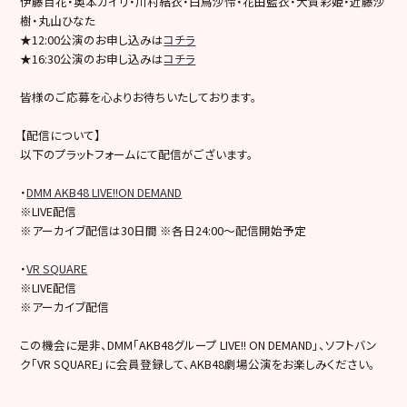
伊藤百花・奥本カイリ・川村結衣・白鳥沙怜・花田藍衣・大賀彩姫・近藤沙
樹・丸山ひなた
★12:00公演のお申し込みは
コチラ
★16:30公演のお申し込みは
コチラ
皆様のご応募を心よりお待ちいたしております。
【配信について】
以下のプラットフォームにて配信がございます。
・
DMM AKB48 LIVE!!ON DEMAND
※LIVE配信
※アーカイブ配信は30日間 ※各日24:00～配信開始予定
・
VR SQUARE
※LIVE配信
※アーカイブ配信
この機会に是非、DMM「AKB48グループ LIVE!! ON DEMAND」、ソフトバン
ク「VR SQUARE」に会員登録して、AKB48劇場公演をお楽しみください。