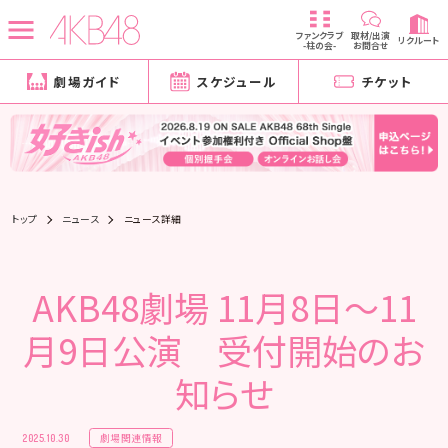
ファンクラブ
取材/出演
リクルート
-柱の会-
お問合せ
劇場ガイド
スケジュール
チケット
トップ
ニュース
ニュース詳細
AKB48劇場 11月8日～11
月9日公演 受付開始のお
知らせ
劇場関連情報
2025.10.30