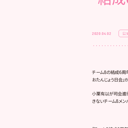
公
2020.04.02
チーム8の結成6周年
おたんじょう日会』
小栗有以が司会進行
きないチーム8メン