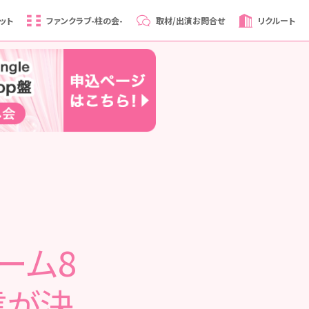
ット
ファンクラブ
-柱の会-
取材/出演
お問合せ
リクルート
チーム8
信が決