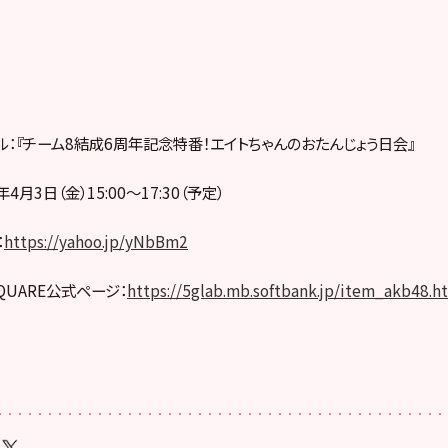
ル：『チーム8結成6周年記念特番！エイトちゃんのおたんじょう日会』
4月3日（金）15:00～17:30（予定）
：
https://yahoo.jp/yNbBm2
SQUARE公式ページ：
https://5glab.mb.softbank.jp/item_akb48.h