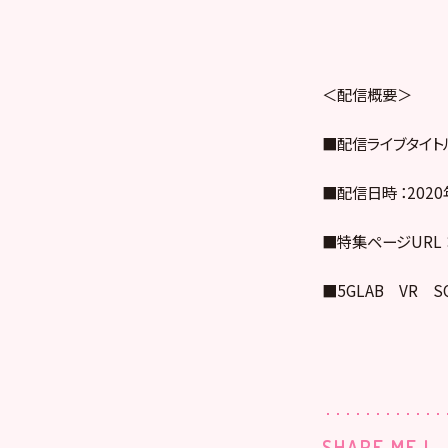
＜配信概要＞
■配信ライブタイト
■配信日時 ：2020年
■特集ページURL 
■5GLAB VR 
SHARE ME !