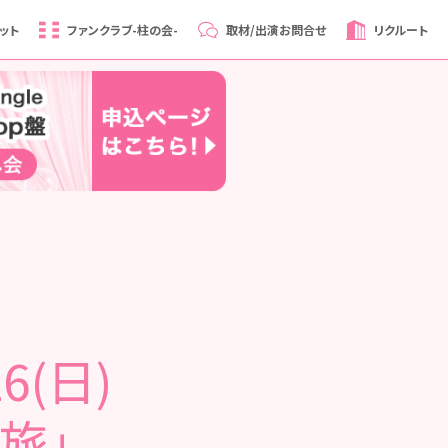
ット
ファンクラブ
-柱の会-
取材/出演
お問合せ
リクルート
6(日)
旅」