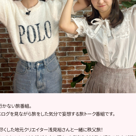
行かない旅番組。
や食べログを見ながら旅をした気分で妄想する旅トーク番組です。
尽くした地元クリエイター浅見裕さんと一緒に秩父旅！