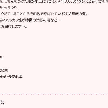
ちょうちんをつけた船が水上に浮かび、例年3,000発を超える花火が
船玉まつり。
く似ていることからその名で呼ばれている秩父華厳の滝。
高いアルカリ性が特徴の満願の湯など…
お届けします…。
旅」
6:00
陽菜・長友彩海