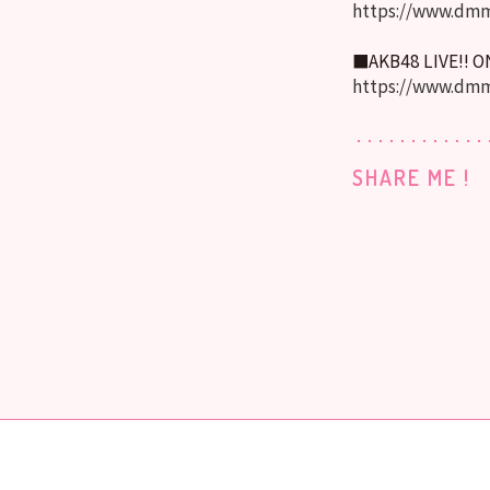
https://www.dmm
■AKB48 LIVE!! 
https://www.dmm
SHARE ME !