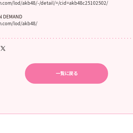
.com/lod/akb48/-/detail/=/cid=akb48c25102502/
ON DEMAND
.com/lod/akb48/
一覧に戻る