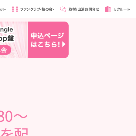
ット
ファンクラブ
-柱の会-
取材/出演
お問合せ
リクルート
30～
 を配