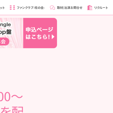
ット
ファンクラブ
-柱の会-
取材/出演
お問合せ
リクルート
00～
 を配