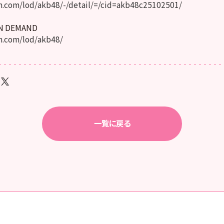
.com/lod/akb48/-/detail/=/cid=akb48c25102501/
ON DEMAND
.com/lod/akb48/
一覧に戻る