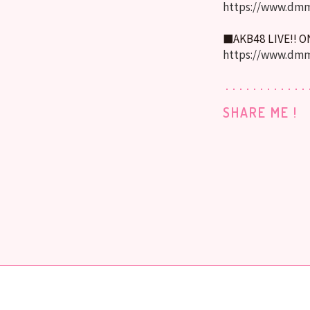
https://www.dmm
■AKB48 LIVE!! 
https://www.dmm
SHARE ME !