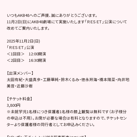
いつもAKB48へのご声援、誠にありがとうございます。
11月2日(日)にAKB48劇場にて実施いたします「ＲＥＳＥＴ」公演について
改めてご案内いたします。
2025年11月2日(日)
「ＲＥＳＥＴ」公演
＜1回目＞ 12:00開演
＜2回目＞ 16:30開演
【出演メンバー】
太田有紀・大盛真歩・工藤華純・鈴木くるみ・徳永羚海・橋本陽菜・向井地
美音・近藤沙樹
【チケット料金】
3,800円
※未就学児1名様につき保護者1名様の膝上観覧は無料です（お子様分
の申込は不用）。お席が必要な場合は有料となりますので、チケットセン
ターより保護者様の同行者としてお申込みください。