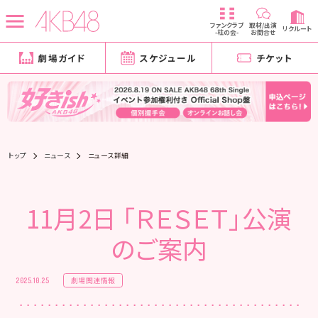
ファンクラブ
取材/出演
リクルート
-柱の会-
お問合せ
劇場ガイド
スケジュール
チケット
トップ
ニュース
ニュース詳細
11月2日 「ＲＥＳＥＴ」公演
のご案内
劇場関連情報
2025.10.25