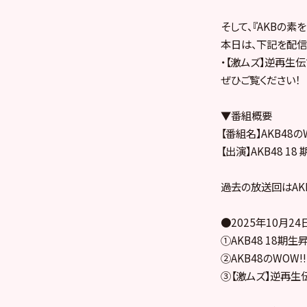
そして、『AKBの素
本日は、下記を配信
・【激ムズ】逆再生
ぜひご覧ください！
▼番組概要
【番組名】AKB48のW
【出演】AKB48 1
過去の放送回はAKB
●2025年10月2
①AKB48 18期
②AKB48のWOW!!
③【激ムズ】逆再生