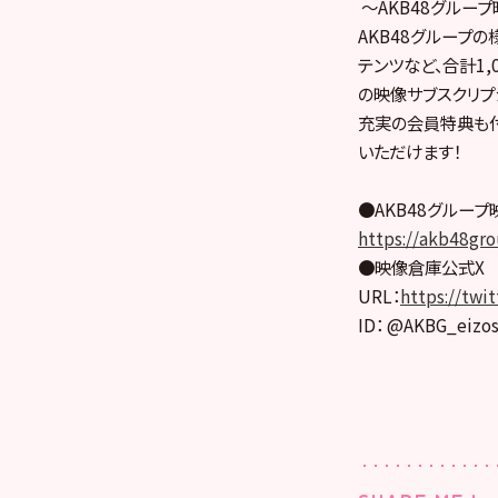
～AKB48グルー
AKB48グループ
テンツなど、合計1,
の映像サブスクリプ
充実の会員特典も付
いただけます！
●AKB48グルー
https://akb48gro
●映像倉庫公式X
URL：
https://twi
ID： @AKBG_eizo