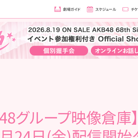
劇場ガイド
スケジュール
チケ
B48グループ映像倉庫】 
0月24日(金)配信開始