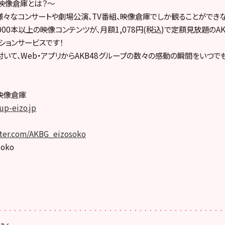
プ映像倉庫とは？～
の様々なコンサートや劇場公演、TV番組、映像倉庫でしか観ることができ
000本以上の映像コンテンツが、月額1,078円(税込)で定額見放題のA
ションサービスです！
いて、Web・アプリからAKB48グループの数々の感動の瞬間をいつで
プ映像倉庫
up-eizo.jp
tter.com/AKBG_eizosoko
soko