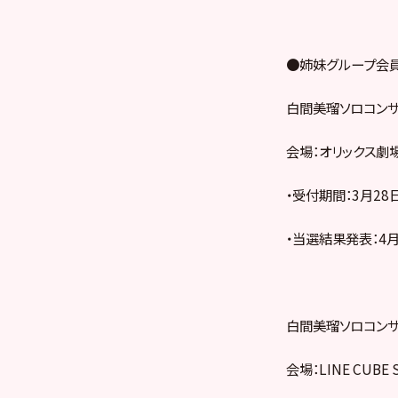
●姉妹グループ会
白間美瑠ソロコンサ
会場：オリックス劇
・受付期間：3月28日（
・当選結果発表：4月3
白間美瑠ソロコンサート（
会場：LINE CUBE