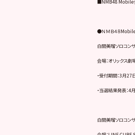
■NMB48 Mob
●ＮＭＢ４８Mobi
白間美瑠ソロコンサ
会場：オリックス劇
・受付期間：3月27日（
・当選結果発表：4月3
白間美瑠ソロコンサート（
会場：LINE CUBE