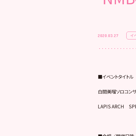
イ
2020.03.27
■イベントタイトル
白間美瑠ソロコンサ
LAPIS ARCH SPR
■会場／開催日時