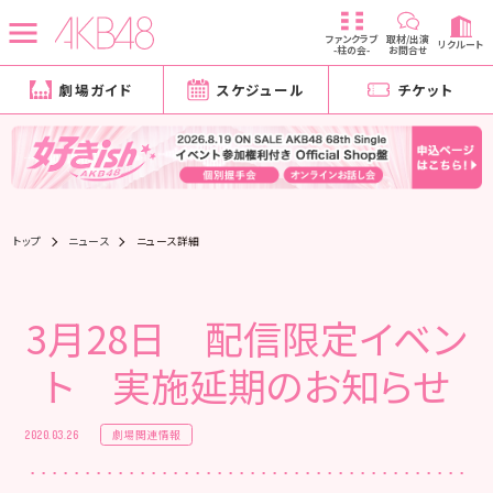
ファンクラブ
取材/出演
リクルート
-柱の会-
お問合せ
劇場ガイド
スケジュール
チケット
トップ
ニュース
ニュース詳細
3月28日 配信限定イベン
ト 実施延期のお知らせ
劇場関連情報
2020.03.26