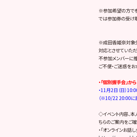
※参加希望の方で
では参加券の受け取
※成田香姫奈対象分
対応とさせていただ
不参加メンバーに推
ご不便・ご迷惑をお
・「個別握手会」か
・11月2日（日）10:
（※10/22 20:00
◇イベント内容、本
ちらのご案内をご確
・「オンラインお話し