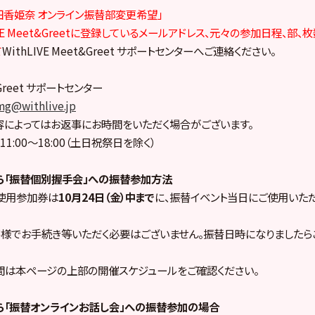
成田香姫奈 オンライン振替部変更希望」
IVE Meet&Greetに登録しているメールアドレス、元々の参加日程、部
て
WithLIVE Meet&Greet サポートセンターへご連絡ください。
t&Greet サポートセンター
mg@withlive.jp
によってはお返事にお時間をいただく場合がございます。
1:00〜18:00（土日祝祭日を除く）
ら「振替個別握手会」への振替参加方法
使用参加券は
10月24日（金）中まで
に、振替イベント当日にご使用いた
様でお手続き等いただく必要はございません。振替日時になりましたら
間は本ページの上部の開催スケジュールをご確認ください。
ら「振替オンラインお話し会」への振替参加の場合