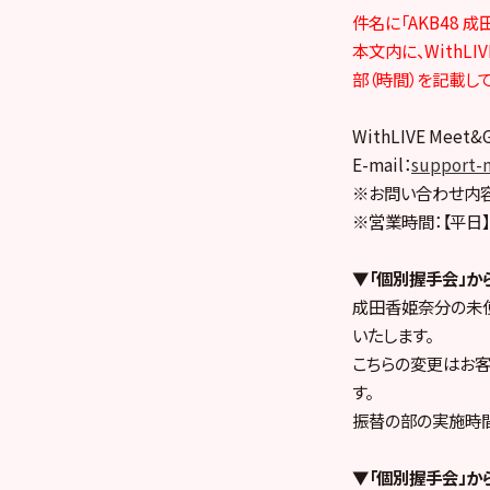
件名に「AKB48 
本文内に、WithL
部（時間）を記載し
WithLIVE Mee
E-mail：
support-
※お問い合わせ内容
※営業時間：【平日】1
▼「個別握手会」か
成田香姫奈分の未
いたします。
こちらの変更はお客
す。
振替の部の実施時
▼「個別握手会」か