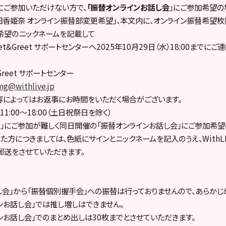
にご参加いただけない方で、
「振替オンラインお話し会
」にご参加希望の
 成田香姫奈 オンライン振替部変更希望」、本文内に、オンライン振替希望枚
希望のニックネームを記載して
Meet&Greet サポートセンターへ2025年10月29日（水）18:00までにご
t&Greet サポートセンター
mg@withlive.jp
によってはお返事にお時間をいただく場合がございます。
1:00〜18:00（土日祝祭日を除く）
」にご参加が難しく同日開催の「振替オンラインお話し会」にご参加希望
方につきましては、色紙にサインとニックネームを記入のうえ、WithLIVE 
送をさせていただきます。
し会」から「振替個別握手会」への振替は行っておりませんので、あらかじ
ンお話し会」では推し増しはできません。
ンお話し会」でのまとめ出しは30枚までとさせていただきます。