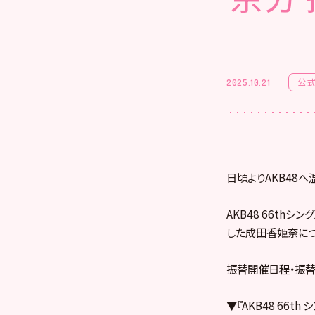
公
2025.10.21
日頃よりAKB48
AKB48 66thシン
した成田香姫奈につ
振替開催日程・振替
▼『AKB48 66