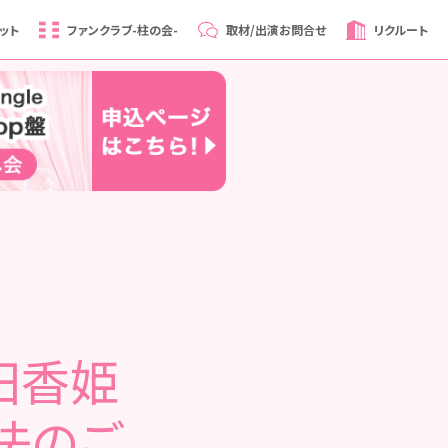
ット
ファンクラブ
-柱の会-
取材/出演
お問合せ
リクルート
成田香姫
法のご