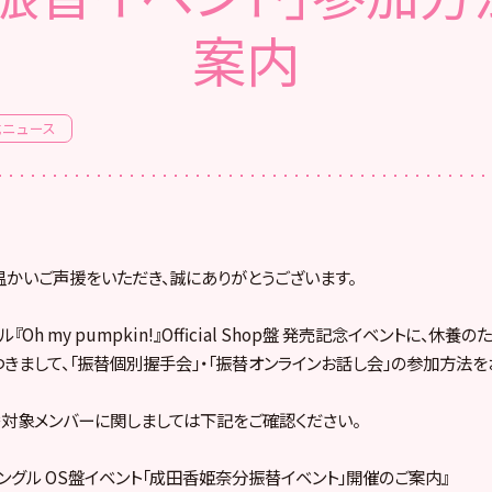
案内
式ニュース
へ温かいご声援をいただき、誠にありがとうございます。
グル『Oh my pumpkin!』Official Shop盤 発売記念イベントに、
きまして、「振替個別握手会」・「振替オンラインお話し会」の参加方法を
対象メンバーに関しましては下記をご確認ください。
th シングル OS盤イベント「成田香姫奈分振替イベント」開催のご案内』