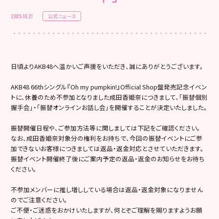
公式ニュース
2025.10.21
日頃よりAKB48へ温かいご声援をいただき、誠にありがとうございます。
AKB48 66thシングル『Oh my pumpkin!』Official Shop盤発売記念イベン
トに、休養のため不参加となりました成田香姫奈につきまして、「振替個別
握手会」・「振替オンラインお話し会」を開催することが決定いたしました。
振替開催日程や、ご参加方法等に関しましては下記をご確認ください。
なお、成田香姫奈対象分の権利をお持ちで、今回の振替イベントにご参
加できないお客様につきましては返品・返金対応とさせていただきます。
振替イベント開催終了後にご案内予定の返品・返金のお知らせをお待ち
ください。
不参加メンバーに推し増ししている場合は返品・返金対象になりません
のでご注意ください。
ご不便・ご迷惑をおかけいたしますが、何とぞご理解を賜りますようお願