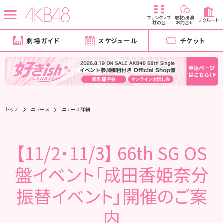
ファンクラブ
取材/出演
リクルート
-柱の会-
お問合せ
劇場ガイド
スケジュール
チケット
トップ
ニュース
ニュース詳細
【11/2・11/3】 66th SG OS
盤イベント「成田香姫奈分
振替イベント」開催のご案
内