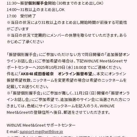
11:30〜振替
個別握手会
開始（30枚までのまとめ出しOK）
14:00〜31枚以上のまとめ出しOK
17:00 受付終了
※当日の状況により31枚以上のまとめ出し開始時間が前後する可能性
がございます
※当日の状況で定期的にメンバーの休憩を取らせていただきます。あら
かじめご了承ください
「振替個別握手会」にご参加いただけない方で同日開催の「追加振替オン
ラインお話し会」にご参加希望の場合は、下記WithLIVE Meet&Greet サ
ポートセンターへ2025年10月29日（水）18:00までにご連絡ください。
件名に「
AKB48 成田香姫奈 オンライン振替希望
」、本文にオンライン
振替希望枚数、ニックネームを変更希望の場合は希望のニックネームを
記載してお送りください。
※「振替個別握手会」にご参加が難しく、11月2日（日）開催の「振替オンラ
インお話し会」にご参加希望で、追加抽選のサイン会に当選された方につ
きましては、色紙にサインとニックネームを記入のうえ、WithLIVE
Meet&Greetの登録住所へ後日、郵送をさせていただきます。
WithLIVE Meet&Greet サポートセンター
E-mail：
support-mg@withlive.jp