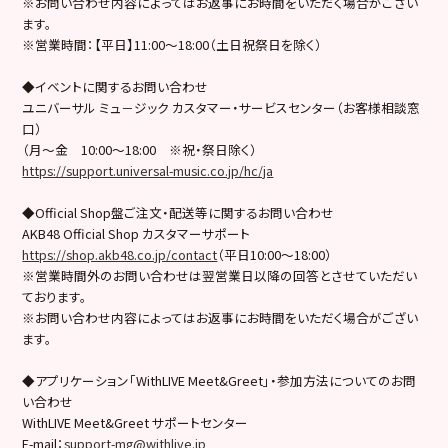
※お問い合わせ内容によってはお返事にお時間をいただく場合がござい
ます。
※営業時間：【平日】11:00〜18:00（土日祝祭日を除く）
◆イベントに関するお問い合わせ
ユニバーサル ミュ－ジック カスタマー・サービスセンター（お客様相談窓
口）
（月～金 10:00～18:00 ※祝・祭日除く）
https://support.universal-music.co.jp/hc/ja
◆Official Shop盤ご注文・配送等に関するお問い合わせ
AKB48 Official Shop カスタマーサポート
https://shop.akb48.co.jp/contact
（平日10:00～18:00）
※営業時間外のお問い合わせは翌営業日以降の回答とさせていただい
ております。
※お問い合わせ内容によってはお返事にお時間をいただく場合がござい
ます。
◆アプリケーション「WithLIVE Meet&Greet」・参加方法についてのお問
い合わせ
WithLIVE Meet&Greet サポートセンター
E-mail：
support-mg@withlive.jp