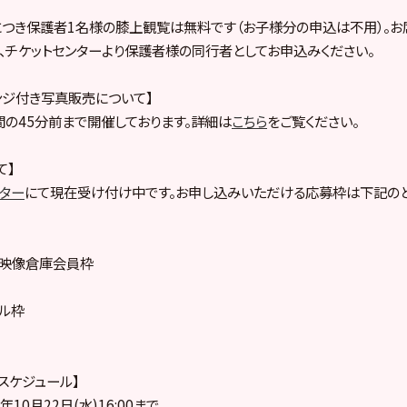
につき保護者1名様の膝上観覧は無料です（お子様分の申込は不用）。
、チケットセンターより保護者様の同行者としてお申込みください。
ンジ付き写真販売について】
の45分前まで開催しております。詳細は
こちら
をご覧ください。
て】
ンター
にて現在受け付け中です。お申し込みいただける応募枠は下記のと
ープ映像倉庫会員枠
プル枠
売スケジュール】
10月22日(水)16:00まで