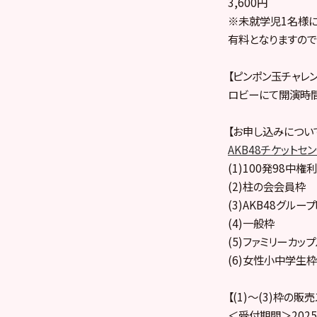
3,600円
※未就学児1名様
有料となりますので
【ピンポン玉チャレ
ロビーにて開演時間
【お申し込みについ
AKB48チケットセ
(1)100発98中権利
(2)柱の会会員枠
(3)AKB48グル
(4)一般枠
(5)ファミリーカッ
(6)女性小中学生枠
【(1)～(3)枠の販
＜受付期間＞2025年