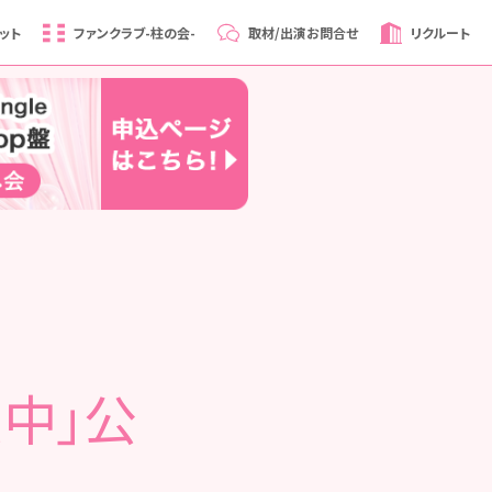
ット
ファンクラブ
-柱の会-
取材/出演
お問合せ
リクルート
愛中」公