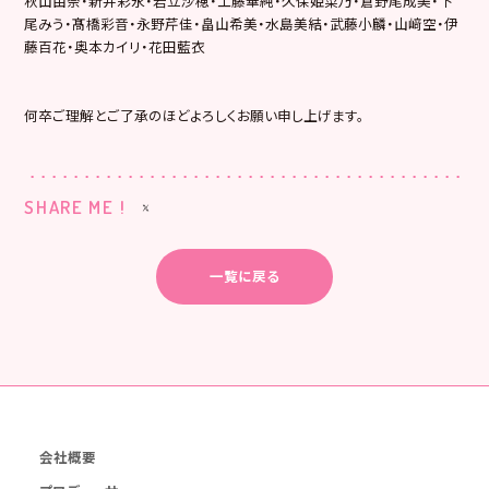
秋山由奈・新井彩永・岩立沙穂・工藤華純・久保姫菜乃・倉野尾成美・下
尾みう・髙橋彩音・永野芹佳・畠山希美・水島美結・武藤小麟・山﨑空・伊
藤百花・奥本カイリ・花田藍衣
何卒ご理解とご了承のほどよろしくお願い申し上げます。
SHARE ME !
一覧に戻る
会社概要