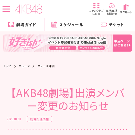
ファンクラブ
取材/出演
リクルート
-柱の会-
お問合せ
劇場ガイド
スケジュール
チケット
トップ
ニュース
ニュース詳細
【AKB48劇場】出演メンバ
ー変更のお知らせ
劇場関連情報
2025.10.20