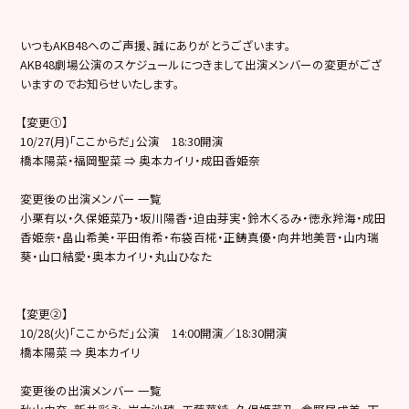
いつもAKB48へのご声援、誠にありがとうございます。
AKB48劇場公演のスケジュールにつきまして出演メンバーの変更がござ
いますのでお知らせいたします。
【変更①】
10/27(月)「ここからだ」公演 18:30開演
橋本陽菜・福岡聖菜 ⇒ 奥本カイリ・成田香姫奈
変更後の出演メンバー 一覧
小栗有以・久保姫菜乃・坂川陽香・迫由芽実・鈴木くるみ・徳永羚海・成田
香姫奈・畠山希美・平田侑希・布袋百椛・正鋳真優・向井地美音・山内瑞
葵・山口結愛・奥本カイリ・丸山ひなた
【変更②】
10/28(火)「ここからだ」公演 14:00開演／18:30開演
橋本陽菜 ⇒ 奥本カイリ
変更後の出演メンバー 一覧