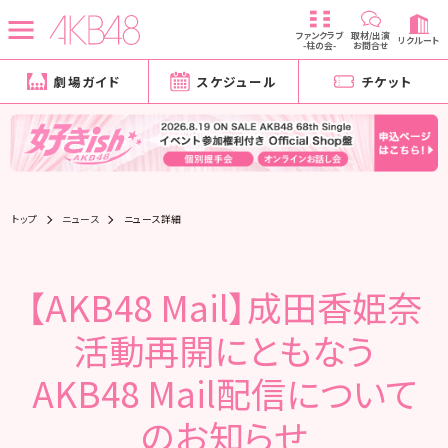
ファンクラブ
取材/出演
リクルート
-柱の会-
お問合せ
劇場ガイド
スケジュール
チケット
トップ
ニュース
ニュース詳細
【AKB48 Mail】成田香姫奈
活動再開にともなう
AKB48 Mail配信について
のお知らせ