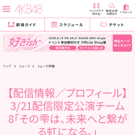
ファンクラブ
取材/出演
リクルート
-柱の会-
お問合せ
劇場ガイド
スケジュール
チケット
トップ
ニュース
ニュース詳細
【配信情報／プロフィール】
3/21配信限定公演チーム
8「その雫は、未来へと繋が
る虹になる。」