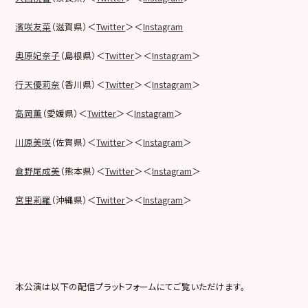
濱咲友菜
（滋賀県）＜
Twitter
＞＜
Instagram
奥原妃奈子
（島根県）＜
Twitter
＞＜
Instagram
＞
行天優莉奈
（香川県）＜
Twitter
＞＜
Instagram
＞
高岡薫
（愛媛県）＜
Twitter
＞＜
Instagram
＞
川原美咲
（佐賀県）＜
Twitter
＞＜
Instagram
＞
倉野尾成美
（熊本県）＜
Twitter
＞＜
Instagram
＞
宮里莉羅
（沖縄県）＜
Twitter
＞＜
Instagram
＞
本公演は以下の配信プラットフォームにてご覧いただけます。