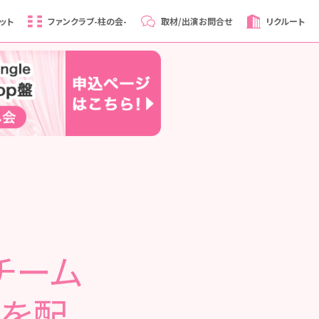
ット
ファンクラブ
-柱の会-
取材/出演
お問合せ
リクルート
山チーム
演を配