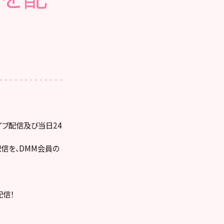
ライブ配信及び当日24
配信を、DMM会員の
配信！