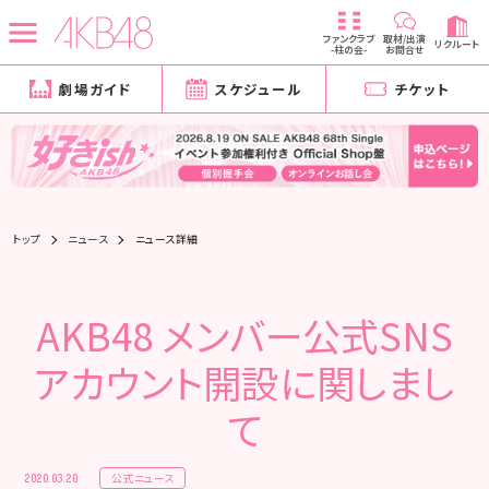
ファンクラブ
取材/出演
リクルート
-柱の会-
お問合せ
劇場ガイド
スケジュール
チケット
トップ
ニュース
ニュース詳細
AKB48 メンバー公式SNS
アカウント開設に関しまし
て
公式ニュース
2020.03.20