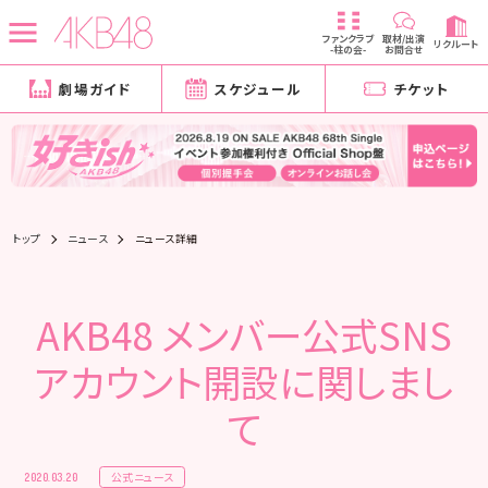
ファンクラブ
取材/出演
リクルート
-柱の会-
お問合せ
劇場ガイド
スケジュール
チケット
トップ
ニュース
ニュース詳細
AKB48 メンバー公式SNS
アカウント開設に関しまし
て
公式ニュース
2020.03.20