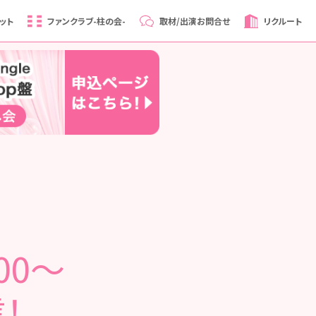
ット
ファンクラブ
-柱の会-
取材/出演
お問合せ
リクルート
00～
！