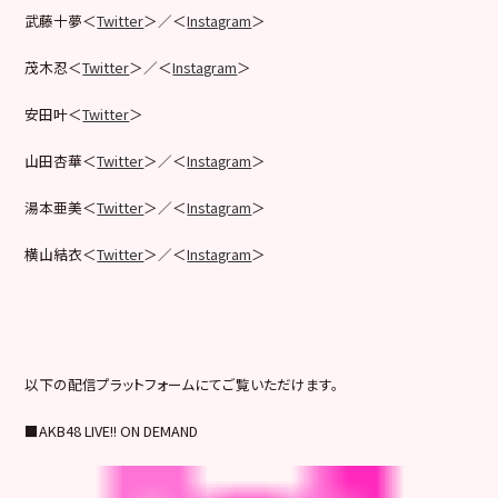
武藤十夢＜
Twitter
＞／＜
Instagram
＞
茂木忍＜
Twitter
＞／＜
Instagram
＞
安田叶＜
Twitter
＞
山田杏華＜
Twitter
＞／＜
Instagram
＞
湯本亜美＜
Twitter
＞／＜
Instagram
＞
横山結衣＜
Twitter
＞／＜
Instagram
＞
以下の配信プラットフォームにてご覧いただけます。
■AKB48 LIVE!! ON DEMAND