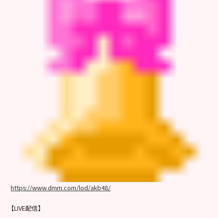
https://www.dmm.com/lod/akb48/
【LIVE配信】