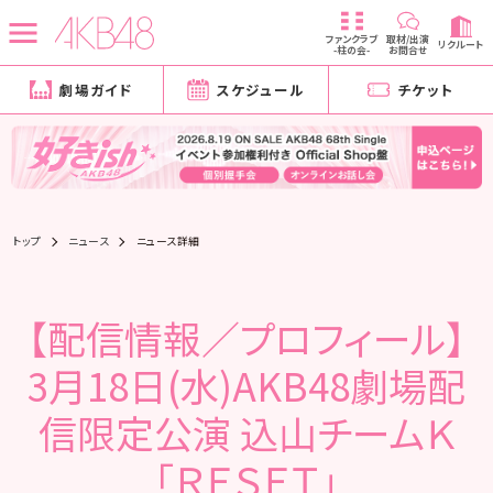
ファンクラブ
取材/出演
リクルート
-柱の会-
お問合せ
劇場ガイド
スケジュール
チケット
トップ
ニュース
ニュース詳細
【配信情報／プロフィール】
3月18日(水)AKB48劇場配
信限定公演 込山チームＫ
「ＲＥＳＥＴ」