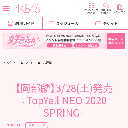
ファンクラブ
取材/出演
リクルート
-柱の会-
お問合せ
劇場ガイド
スケジュール
チケット
トップ
ニュース
ニュース詳細
【岡部麟】3/28(土)発売
『TopYell NEO 2020
SPRING』
公式ニュース
2020.03.18