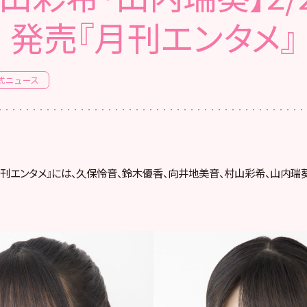
発売『月刊エンタメ』
式ニュース
『月刊エンタメ』には、久保怜音、鈴木優香、向井地美音、村山彩希、山内瑞