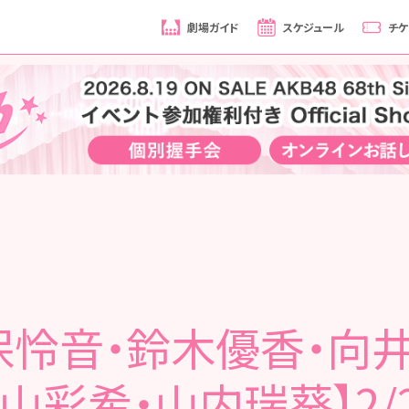
劇場ガイド
スケジュール
チケ
保怜音・鈴木優香・向
山彩希・山内瑞葵】2/2