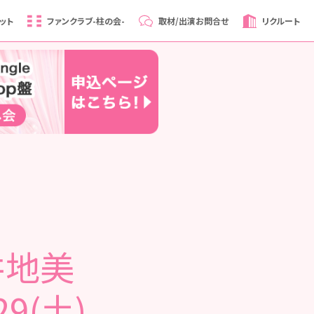
ット
ファンクラブ
-柱の会-
取材/出演
お問合せ
リクルート
井地美
9(土)