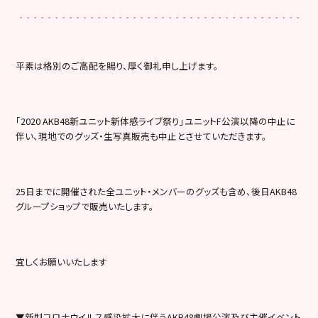
平素は格別のご高配を賜り、厚く御礼申し上げます。
「2020 AKB48新ユニット新体感ライブ祭り」ユニットF公演以降の中止に
伴い、現地でのグッズ・生写真販売も中止とさせていただきます。
25日までに開催された全ユニット・メンバーのグッズも含め、後日AKB48
グループショップで販売いたします。
宜しくお願いいたします
▼新型コロナウイルス感染拡大に伴うAKB48劇場公演及び主催イベント