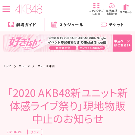
ファンクラブ
取材/出演
リクルート
-柱の会-
お問合せ
劇場ガイド
スケジュール
チケット
トップ
ニュース
ニュース詳細
「2020 AKB48新ユニット新
体感ライブ祭り」現地物販
中止のお知らせ
グッズ
2020.02.26