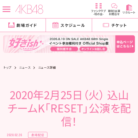
ファンクラブ
取材/出演
リクルート
-柱の会-
お問合せ
劇場ガイド
スケジュール
チケット
トップ
ニュース
ニュース詳細
2020年2月25日（火） 込山
チームK「RESET」公演を配
信！
劇場配信
2020.02.26